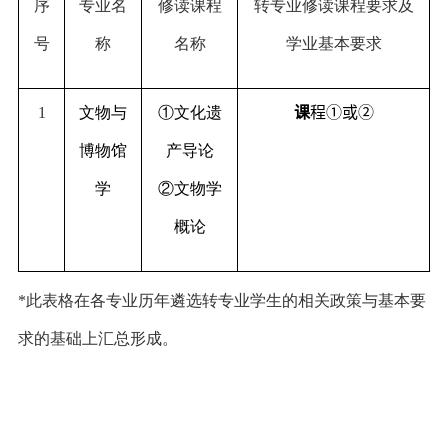
序
专业名
修读课程
转专业修读课程要求及
号
称
名称
学业基本要求
1
文物与
①
文化遗
课
程①或②
博物馆
产导论
学
②
文物学
概论
*
此表格在各专业历年遴选转专业学生的相关政策与基本要
求的基础上汇总形成。