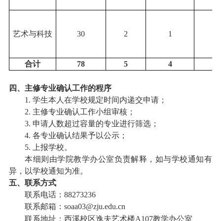
艺术与科技
3
0
2
1
0
合计
78
5
4
1
四、主修专业确认工作的程序
1. 学生本人在学校规定时间内递交申请；
2. 主修专业确认工作小组审核；
3. 申请人数超过容量的专业进行筛选；
4. 各专业确认结果予以公示；
5. 上报学校。
本细则由学院
教学办公室
负责解释
，如与学校通知有
异，以学校通知为准。
五、
联系方式
联系电话：
88273
236
联系邮箱：
soaa03@zju.edu.cn
联系地址：西溪校区逸夫艺术楼
A107教学办公室