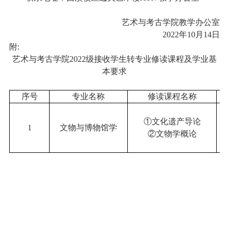
艺术与考古学院教学
办公室
202
2
年
10
月
1
4
日
附
:
艺术与考古学院
202
2
级接收学生转专业修读课程及学业基
本要求
序号
专业名称
修读课程名称
①
文化遗产导论
1
文物与博物馆学
②文物学概论