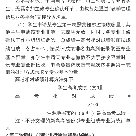
艺术与科技
、
中国画
专业是招生时已经确定专业的学
生
，
无需参加主修专业确认环节，由教务处通过
“教学管理
信息服务平台”直接导入名单。
（2）
学生申请某专业第一志愿数如超过接收容量，其
他学生申请该专业非第一志愿均无效，同时，各专业主修
确认工作小组组织遴选，总成绩由高考相对成绩和
面试
成
绩组成，各占
50%，按总评成绩排名由高到低录取至专业
基本容量
；
如学生申请某专业志愿数不大于接收容量时，
该专业需全部接收。剩余容量依次按志愿次序参照第一志
愿的处理方式录取至专业基本容量。
高考相对成绩计算方法如下：
学生高考成绩（文
/理）
高考相对成绩
=
—————————————————×100
生源地省市的（文
/理）最高高考成绩
注：
不分文理的新高考省份以专业组或专业为统计单
元。
2.
第二轮确认（同时进行跨类和类内确认）