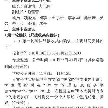
一、主修专业确认工作小组
组长：
白谦慎、方志伟
副组长：赵蕾蕾
成员：
项隆元、傅翼、王小松、李承华、池长庆、吴
强、朱于心、李倩、沈丹
二、主修专业确认
1.
第一轮确认（只接收类内确认）
（
1）
第一轮确认只接收类内确认，主要时间安排如
下：
报名时间：
10月19日10:00-10月23日15:00
专业遴选、公示时间：
10月23日-11月7日（具体遴选
时间另行通知）
学校公示时间：
11月8日—11月15日
人文科学实验班学生在文物与博物馆学专业内申请；
学生需按时在
“教学管理信息服务平
台”
(http://zdbk.zju.edu.cn)
上一次性提交申请本大类所有专
业的志愿排序，同时提交一份个人陈述（包括兴趣、爱
好、特长
等
）。