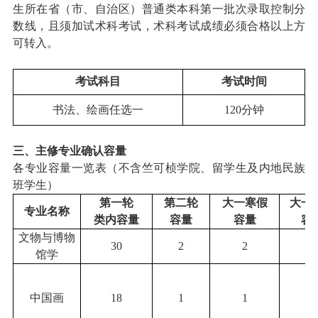
生所在省（市、自治区）普通类本科第一批次录取控制分
数线，且须加试术科考试，术科考试成绩必须合格以上方
可转入。
考试科目
考试时间
书法、绘画
任选一
120分钟
三、主修专业确认容量
各
专业容量一览表（不含竺可桢学院、留学生及内地民族
班学生）
第一轮
第二轮
大一寒假
大一
专业名称
类内容量
容量
容量
容
文物与博物
30
2
2
1
馆学
中国画
18
1
1
0