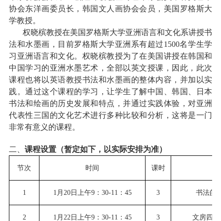
协会东洋画委员长
，
韩国文人画协会会员
，
美国罗格斯大
学教授。
权晓槟教授在美国罗格斯大学亚洲语言和文化系讲授书
法和水墨画
，
目前罗格斯大学亚洲系有超过
1500名学生学
习亚洲语言和文化。权晓槟教授为了在美国讲授在韩国和
中国学习的亚洲水墨艺术
，
全部以英文授课，因此
，
此次
课程也将以英语教授书法和水墨画的整体内容
，
并加以实
践。通过这个课程的学习，让学生了解中国、韩国、日本
书法和绘画的历史发展和特点，并通过实践体验，对亚洲
代表性三国的文化艺术进行多种比较和分析，这将是一门
非常有意义的课程。
二、
课程设置（暂定如下，以实际安排为准）
节次
时间
课时
1
1月20日上午9：30-11：45
3
书法的
2
1月22日上午9：30-11：45
3
文房四宝