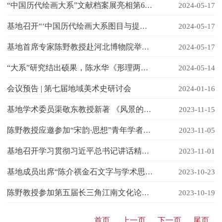
“中国历代绘画大系”文献档案展亮相第60届威尼斯国际艺术双年展中国国家馆
2024-05-17
基地召开“‘中国历代绘画大系图目与提要’编纂与研究”项目开题论证会
2024-05-17
基地首席专家陈野教授赴河北博物院举办学术讲座
2024-05-17
“大系”研究结出硕果，陈水华《形理两全：宋画中的鸟类》著作出版
2024-05-14
会议预告 | 第七届地域美术史研讨会
2024-01-16
基地学术委员渠敬东教授新著 《风景的神迹：成渠斋藏透纳版画》出版
2023-11-15
陈野教授应邀参加“宋韵·思想”青年学者研讨会
2023-11-05
基地召开学习贯彻习近平总书记讲话精神座谈会
2023-11-01
基地成员出席“陈介祺金石文字与学术思想研究国际学术研讨会”
2023-10-23
陈野教授参加第五届长三角江南文化论坛活动
2023-10-19
首页
上一页
下一页
尾页